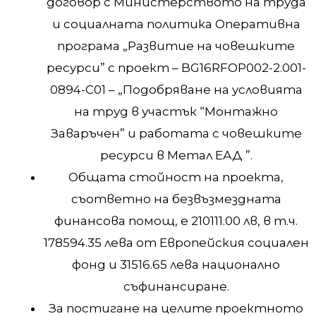
договор с Министерството на труда
и социалната политика Оперативна
програма „Развитие на човешките
ресурси” с проект – BG16RFOP002-2.001-
0894-C01 – „Подобряване на условията
на труд в участък “Монтажно
Заваръчен” и работата с човешките
ресурси в Метал ЕАД ”.
Общата стойност на проекта,
съответно на безвъзмездната
финансова помощ, е 210111.00 лв, в т.ч.
178594.35 лева от Европейския социален
фонд и 31516.65 лева национално
съфинансиране.
За постигане на целите проектното