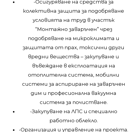
-Осигуряване на средства за
колективна защита за подобряване
условията на труд в участък
“Монтажно заваръчен” чрез
подобряване на микроклимата и
защитата от прах, токсични други
вредни вещества – закупуване и
въвеждане в експлоатация на
отоплителна система, мобилни
системи за аспириране на заваръчен
дим и професионална вакуумна
система за почистване.
-Закупуване на ЛПС и специално
работно облекло.
-Организация и управление на проекта.