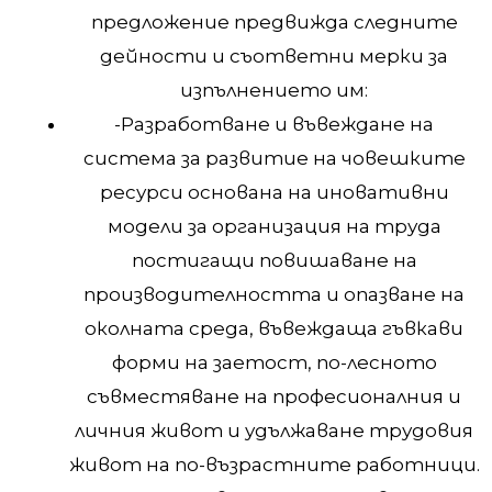
предложение предвижда следните
дейности и съответни мерки за
изпълнението им:
-Разработване и въвеждане на
система за развитие на човешките
ресурси основана на иновативни
модели за организация на труда
постигащи повишаване на
производителността и опазване на
околната среда, въвеждаща гъвкави
форми на заетост, по-лесното
съвместяване на професионалния и
личния живот и удължаване трудовия
живот на по-възрастните работници.