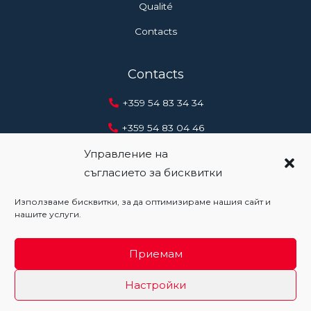
Qualité
Contacts
Contacts
+359 54 83 34 34
+359 54 83 04 46
+359 888 20 41 12
Управление на
съгласието за бисквитки
office@metal.bg
Използваме бисквитки, за да оптимизираме нашия сайт и
нашите услуги.
Copyright 2026 metal.bg
Приемам
Développement de site Web - WebsiteBuilderBG
Настройки
Politique de confidentialité