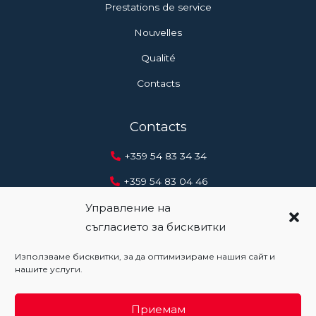
Prestations de service
Nouvelles
Qualité
Contacts
Contacts
+359 54 83 34 34
+359 54 83 04 46
+359 888 20 41 12
Управление на
съгласието за бисквитки
office@metal.bg
Използваме бисквитки, за да оптимизираме нашия сайт и
нашите услуги.
Copyright 2026 metal.bg
Приемам