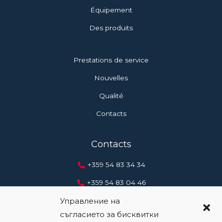
Équipement
Des produits
Prestations de service
Nouvelles
Qualité
Contacts
Contacts
+359 54 83 34 34
+359 54 83 04 46
Управление на
+359 888 20 41 12
съгласието за бисквитки
office@metal.bg