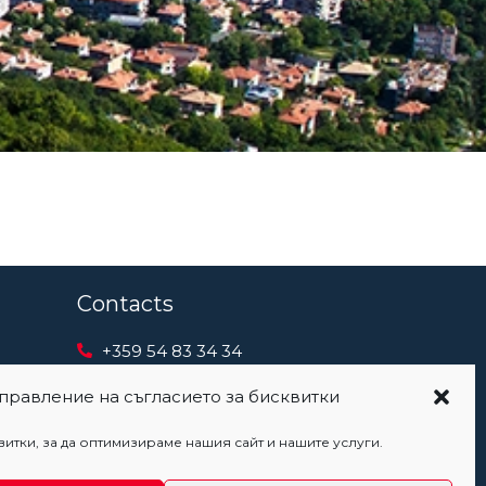
Contacts
+359 54 83 34 34
+359 54 83 04 46
правление на съгласието за бисквитки
+359 888 20 41 12
итки, за да оптимизираме нашия сайт и нашите услуги.
office@metal.bg