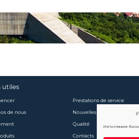
 utiles
encer
Prestations de service
os de nous
Nouvelles
У
ement
Qualité
Използваме бискв
oduits
Contacts