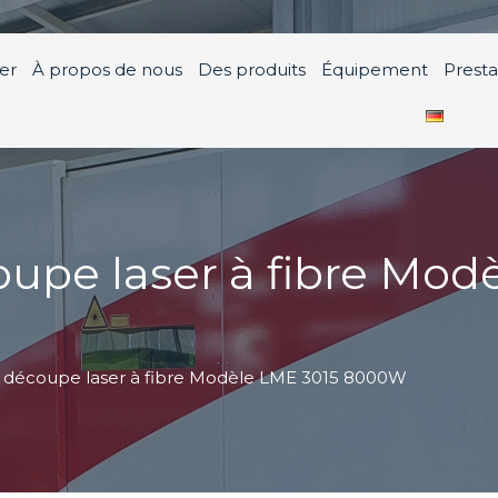
er
À propos de nous
Des produits
Équipement
Presta
upe laser à fibre Mod
 découpe laser à fibre Modèle LME 3015 8000W